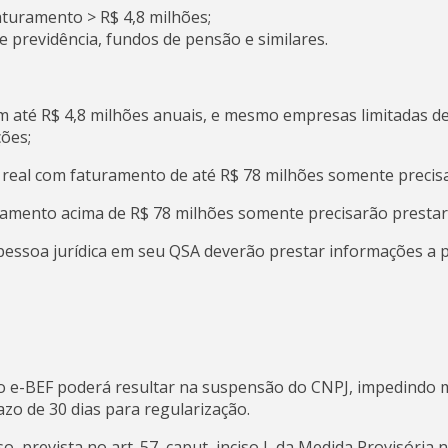
aturamento > R$ 4,8 milhões;
 previdência, fundos de pensão e similares.
am até R$ 4,8 milhões anuais, e mesmo empresas limitadas 
ões;
 real com faturamento de até R$ 78 milhões somente precis
uramento acima de R$ 78 milhões somente precisarão presta
pessoa jurídica em seu QSA deverão prestar informações a 
 no e-BEF poderá resultar na suspensão do CNPJ, impedindo
azo de 30 dias para regularização.
prevista no art. 57, caput, inciso I, da Medida Provisória n